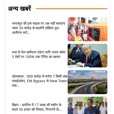
अन्य खबरें
भागलपुर की इस सड़क पर अब नहीं सताएगा
जाम! 50 करोड़ से बदलेगी लोहिया पुल-
अलीगंज मार्ग...
रूस से तेल खरीदना पड़ेगा भारी! भारत समेत
5 देशों पर 100% तक टैरिफ का खतरा
कोलकाता : 900 करोड़ से बनेगा 7 किमी लंबा
फ्लाईओवर, EM Bypass से New Town
तक...
बिहार : अररिया में 17 लाख की मशीन के
बदले 50 हजार की रिश्वत, निगरानी के...