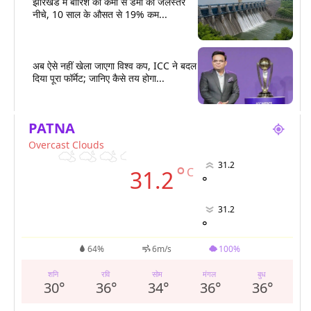
झारखंड में बारिश की कमी से डैमों का जलस्तर
नीचे, 10 साल के औसत से 19% कम...
अब ऐसे नहीं खेला जाएगा विश्व कप, ICC ने बदल
दिया पूरा फॉर्मेट; जानिए कैसे तय होगा...
PATNA
Overcast Clouds
31.2
°
C
31.2
°
31.2
°
64%
6m/s
100%
शनि
रवि
सोम
मंगल
बुध
30
°
36
°
34
°
36
°
36
°