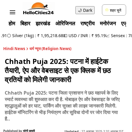
🌙
Dark
शहर चुनें
होम
बिहार
झारखंड
ओरिजिनल
राष्ट्रीय
मनोरंजन
एजुक
1
⚪ Silver (1kg) : ₹ 1,95,218.68
💵 USD / INR : ₹ 95.19
📈 Sensex : 78,4
Hindi News
धर्म न्यूज (Religion News)
Chhath Puja 2025: पटना में हाईटेक
तैयारी, ऐप और वेबसाइट से एक क्लिक में छठ
व्रतियों को मिलेगी जानकारी
Chhath Puja 2025: पटना जिला प्रशासन ने छठ महापर्व के लिए
स्मार्ट व्यवस्था की शुरुआत कर दी है. मोबाइल ऐप और वेबसाइट के जरिए
श्रद्धालुओं को हर घाट, पार्किंग और सुरक्षा की लाइव जानकारी मिलेगी.
हाईटेक मॉनिटरिंग से भीड़ नियंत्रण और सुविधा दोनों पर जोर दिया गया
है..
Published by
सोनी कुमारी
Updated :
27 अक्टूबर 2025 2:32 अपराह्न IST