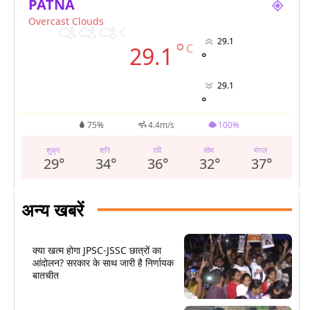
PATNA
Overcast Clouds
29.1
°
C
29.1
°
29.1
°
75%
4.4m/s
100%
शुक्र
शनि
रवि
सोम
मंगल
29
°
34
°
36
°
32
°
37
°
अन्य खबरें
क्या खत्म होगा JPSC-JSSC छात्रों का
आंदोलन? सरकार के साथ जारी है निर्णायक
बातचीत