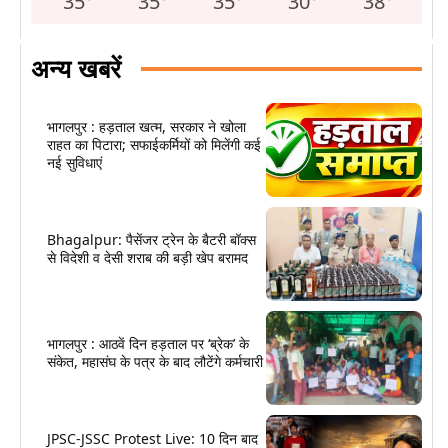
35
°
35
°
35
°
30
°
38
°
अन्य खबरें
भागलपुर : हड़ताल खत्म, सरकार ने खोला
राहत का पिटारा; सफाईकर्मियों को मिलेंगी कई
नई सुविधाएं
Bhagalpur: पैसेंजर ट्रेन के बैटरी बॉक्स
से विदेशी व देसी शराब की बड़ी खेप बरामद
भागलपुर : आठवें दिन हड़ताल पर ‘ब्रेक’ के
संकेत, महासंघ के पत्र के बाद लौटेंगे कर्मचारी
JPSC-JSSC Protest Live: 10 दिन बाद