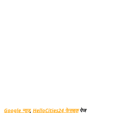
Google न्यूज़
,
HelloCities24 फेसबुक
पेज