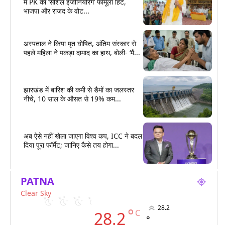
में PK का ‘सोशल इंजीनियरिंग’ फॉर्मूला हिट,
भाजपा और राजद के वोट...
अस्पताल ने किया मृत घोषित, अंतिम संस्कार से
पहले महिला ने पकड़ा दामाद का हाथ, बोली- ‘मैं...
झारखंड में बारिश की कमी से डैमों का जलस्तर
नीचे, 10 साल के औसत से 19% कम...
अब ऐसे नहीं खेला जाएगा विश्व कप, ICC ने बदल
दिया पूरा फॉर्मेट; जानिए कैसे तय होगा...
PATNA
Clear Sky
28.2
°
C
28.2
°