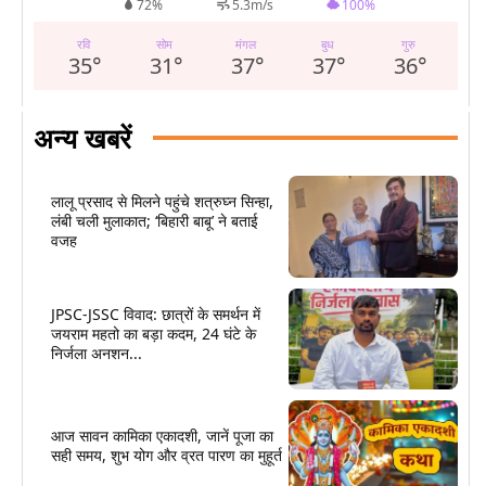
72%
5.3m/s
100%
रवि
सोम
मंगल
बुध
गुरु
35
°
31
°
37
°
37
°
36
°
अन्य खबरें
लालू प्रसाद से मिलने पहुंचे शत्रुघ्न सिन्हा,
लंबी चली मुलाकात; ‘बिहारी बाबू’ ने बताई
वजह
JPSC-JSSC विवाद: छात्रों के समर्थन में
जयराम महतो का बड़ा कदम, 24 घंटे के
निर्जला अनशन...
आज सावन कामिका एकादशी, जानें पूजा का
सही समय, शुभ योग और व्रत पारण का मुहूर्त