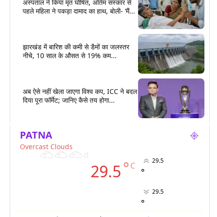
अस्पताल ने किया मृत घोषित, अंतिम संस्कार से
पहले महिला ने पकड़ा दामाद का हाथ, बोली- ‘मैं...
झारखंड में बारिश की कमी से डैमों का जलस्तर
नीचे, 10 साल के औसत से 19% कम...
अब ऐसे नहीं खेला जाएगा विश्व कप, ICC ने बदल
दिया पूरा फॉर्मेट; जानिए कैसे तय होगा...
PATNA
Overcast Clouds
29.5
°
C
29.5
°
29.5
°