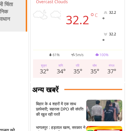
Overcast Clouds
ी चिंता
ासनिक
32.2
°
32.2
C
समाधान
°
32.2
°
61%
5m/s
100%
शुक्र
शनि
रवि
सोम
मंगल
32
°
34
°
35
°
35
°
37
°
अन्य खबरें
बिहार के 4 शहरों में एक साथ
छापेमारी; सहरसा DPO की संपत्ति
की खुल रही परतें
भागलपुर : हड़ताल खत्म, सरकार ने
द्यालय को