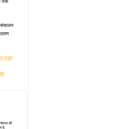
हद तक
ी संचालन
तावरण
ा मंजूर
यब
त देशभर की
य है.