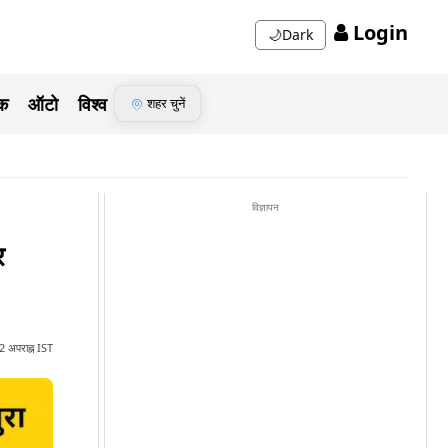
Login
🌙
Dark
ेक
ऑटो
विश्व
शहर चुनें
विज्ञापन
र
 अपराह्न IST