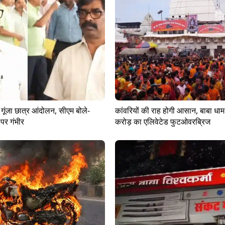
ं गूंजा छात्र आंदोलन, सीएम बोले-
कांवरियों की राह होगी आसान, बाबा धाम 
 पर गंभीर
करोड़ का एलिवेटेड फुटओवरब्रिज