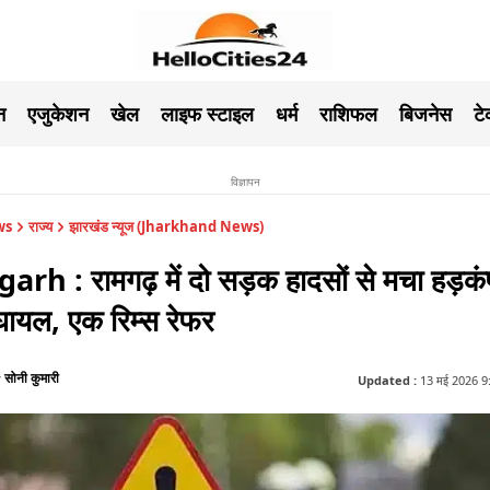
न
एजुकेशन
खेल
लाइफ स्टाइल
धर्म
राशिफल
बिजनेस
ट
विज्ञापन
ws
राज्य
झारखंड न्यूज (Jharkhand News)
rh : रामगढ़ में दो सड़क हादसों से मचा हड़कं
घायल, एक रिम्स रेफर
सोनी कुमारी
y
Updated :
13 मई 2026 9:16