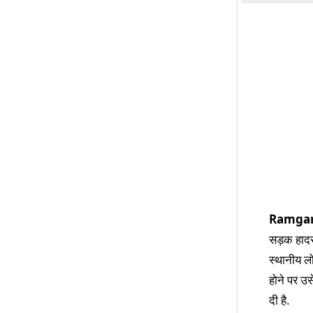
Ramga
सड़क हादस
स्थानीय लो
होने पर उस
दी है.