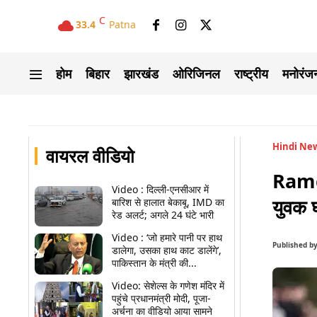
C
33.4
Patna
होम
बिहार
झारखंड
ओरिजिनल
राष्ट्रीय
मनोरंज
Hindi Ne
वायरल वीडियो
Ramga
Video : दिल्ली-एनसीआर में
युवक 
बारिश से हालात बेकाबू, IMD का
रेड अलर्ट; अगले 24 घंटे भारी
Video : ‘जो हमारे पानी पर हाथ
Published b
डालेगा, उसका हाथ काट डालेंगे’,
पाकिस्तान के मंत्री की...
Video: सेशेल्स के गणेश मंदिर में
पहुंचे प्रधानमंत्री मोदी, पूजा-
अर्चना का वीडियो आया सामने