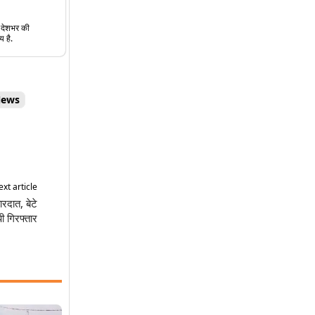
त देशभर की
य है.
News
xt article
ारदात, बेटे
ी गिरफ्तार