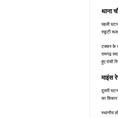
थाना चौ
पहली घटना 
स्कूटी चला
टक्कर के 
रामगढ़ सदर
हुए रांची 
माइंस र
दूसरी घटना
का शिकार 
स्थानीय ल