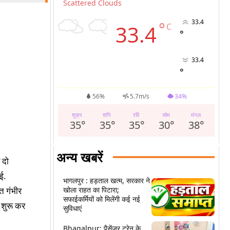
Scattered Clouds
33.4
°
33.4
C
°
33.4
°
56%
5.7m/s
34%
शुक्र
शनि
रवि
सोम
मंगल
35
°
35
°
35
°
30
°
38
°
अन्य खबरें
 दो
ई.
भागलपुर : हड़ताल खत्म, सरकार ने
खोला राहत का पिटारा;
त गंभीर
सफाईकर्मियों को मिलेंगी कई नई
च शुरू कर
सुविधाएं
Bhagalpur: पैसेंजर ट्रेन के