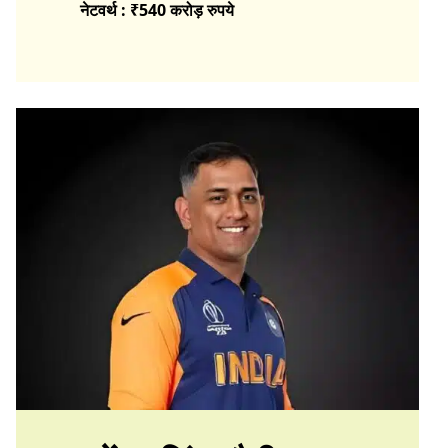
नेटवर्थ : ₹540 करोड़
रुपये