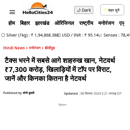
🌙
Dark
शहर चुनें
होम
बिहार
झारखंड
ओरिजिनल
राष्ट्रीय
मनोरंजन
एजुक
r (1kg) : ₹ 1,94,868.38
💵 USD / INR : ₹ 95.14
📈 Sensex : 78,499.17 (
Hindi News
मनोरंजन
बॉलीवुड
टैक्स भरने में सबसे आगे शाहरुख खान, नेटवर्थ
₹7,300 करोड़, खिलाड़ियों में टॉप पर विराट,
जानें और किनका कितना है नेटवर्थ
Published by
सोनी कुमारी
Updated :
08 सितम्बर 2024 5:21 अपराह्न IST
विज्ञापन