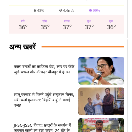
°
43%
4.4m/s
99%
रवि
सोम
मंगल
बुध
गुरु
36
°
35
°
37
°
37
°
36
°
अन्य खबरें
ममता बनर्जी का काफिला घेरा, कार पर फेंके
जूते-चप्पल और कीचड़; बीजपुर में हंगामा
लालू प्रसाद से मिलने पहुंचे शत्रुघ्न सिन्हा,
लंबी चली मुलाकात; ‘बिहारी बाबू’ ने बताई
वजह
JPSC-JSSC विवाद: छात्रों के समर्थन में
जयराम महतो का बड़ा कदम, 24 घंटे के