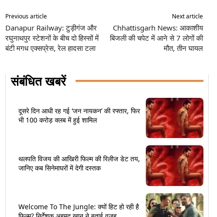
Previous article
Next article
Danapur Railway: टुड़ीगंज और
Chhattisgarh News: आकाशीय
रघुनाथपुर स्टेशनों के बीच दो हिस्सों में
बिजली की चपेट में आने से 7 लोगों की
बंटी मगध एक्सप्रेस, रेल हादसा टला
मौत, तीन घायल
संबंधित खबरें
दूसरे दिन आधी रह गई ‘जन नायकन’ की रफ्तार, फिर
भी 100 करोड़ क्लब में हुई शामिल
थलपति विजय की आखिरी फिल्म की रिलीज डेट तय,
जानिए कब सिनेमाघरों में देगी दस्तक
Welcome To The Jungle: क्यों हिट हो रही है
फिल्म? निर्देशक अहमद खान ने बताई वजह