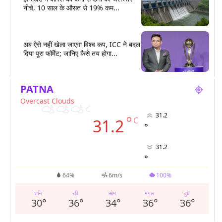
नीचे, 10 साल के औसत से 19% कम...
अब ऐसे नहीं खेला जाएगा विश्व कप, ICC ने बदल
दिया पूरा फॉर्मेट; जानिए कैसे तय होगा...
PATNA
Overcast Clouds
31.2
°
C
31.2
°
31.2
°
64%
6m/s
100%
शनि
रवि
सोम
मंगल
बुध
30
°
36
°
34
°
36
°
36
°