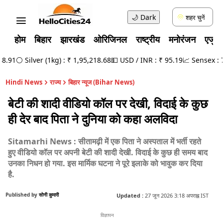
🌙
Dark
शहर चुनें
होम
बिहार
झारखंड
ओरिजिनल
राष्ट्रीय
मनोरंजन
एजुक
91
⚪ Silver (1kg) : ₹ 1,95,218.68
💵 USD / INR : ₹ 95.19
📈 Sensex : 78,
Hindi News
राज्य
बिहार न्यूज (Bihar News)
बेटी की शादी वीडियो कॉल पर देखी, विदाई के कुछ
ही देर बाद पिता ने दुनिया को कहा अलविदा
Sitamarhi News : सीतामढ़ी में एक पिता ने अस्पताल में भर्ती रहते
हुए वीडियो कॉल पर अपनी बेटी की शादी देखी. विदाई के कुछ ही समय बाद
उनका निधन हो गया. इस मार्मिक घटना ने पूरे इलाके को भावुक कर दिया
है.
Published by
सोनी कुमारी
Updated :
27 जून 2026 3:18 अपराह्न IST
विज्ञापन