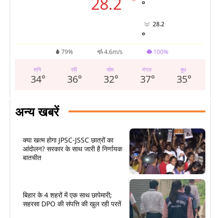
°
28.2
°
28.2
°
79%
4.6m/s
100%
शनि
रवि
सोम
मंगल
बुध
34
°
36
°
32
°
37
°
35
°
अन्य खबरें
क्या खत्म होगा JPSC-JSSC छात्रों का
आंदोलन? सरकार के साथ जारी है निर्णायक
बातचीत
बिहार के 4 शहरों में एक साथ छापेमारी;
सहरसा DPO की संपत्ति की खुल रही परतें