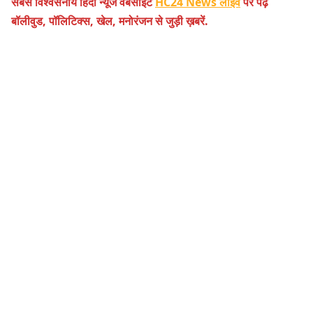
सबसे विश्वसनीय हिंदी न्यूज वेबसाइट
HC24 News लाइव
पर पढ़ें
बॉलीवुड, पॉलिटिक्स, खेल, मनोरंजन से जुड़ी ख़बरें.