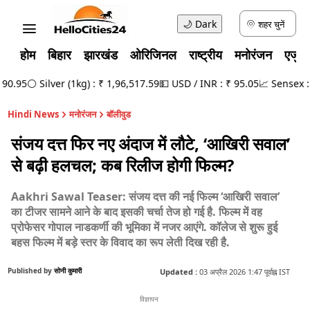
🌙
Dark
शहर चुनें
होम
बिहार
झारखंड
ओरिजिनल
राष्ट्रीय
मनोरंजन
एजुक
0.95
⚪ Silver (1kg) : ₹ 1,96,517.59
💵 USD / INR : ₹ 95.05
📈 Sensex : 7
Hindi News
मनोरंजन
बॉलीवुड
संजय दत्त फिर नए अंदाज में लौटे, ‘आखिरी सवाल’
से बढ़ी हलचल; कब रिलीज होगी फिल्म?
Aakhri Sawal Teaser: संजय दत्त की नई फिल्म ‘आखिरी सवाल’
का टीजर सामने आने के बाद इसकी चर्चा तेज हो गई है. फिल्म में वह
प्रोफेसर गोपाल नाडकर्णी की भूमिका में नजर आएंगे. कॉलेज से शुरू हुई
बहस फिल्म में बड़े स्तर के विवाद का रूप लेती दिख रही है.
Published by
सोनी कुमारी
Updated :
03 अप्रैल 2026 1:47 पूर्वाह्न IST
विज्ञापन