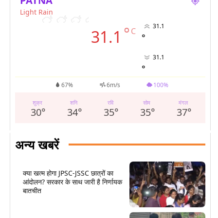
PATNA
Light Rain
31.1
°
C
31.1
°
31.1
°
67%
6m/s
100%
शुक्र
शनि
रवि
सोम
मंगल
30
°
34
°
35
°
35
°
37
°
अन्य खबरें
क्या खत्म होगा JPSC-JSSC छात्रों का
आंदोलन? सरकार के साथ जारी है निर्णायक
बातचीत