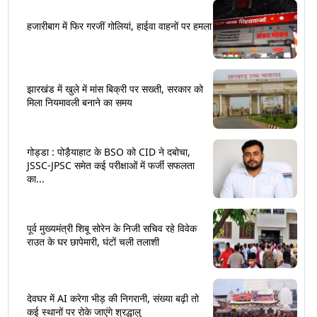
हजारीबाग में फिर गरजीं गोलियां, हाईवा वाहनों पर हमला
झारखंड में खुले में मांस बिक्री पर सख्ती, सरकार को
मिला नियमावली बनाने का समय
गोड्डा : पोड़ैयाहाट के BSO को CID ने दबोचा,
JSSC-JPSC समेत कई परीक्षाओं में फर्जी सफलता
का...
पूर्व मुख्यमंत्री शिबू सोरेन के निजी सचिव रहे विवेक
राउत के घर छापेमारी, घंटों चली तलाशी
देवघर में AI करेगा भीड़ की निगरानी, संख्या बढ़ी तो
कई स्थानों पर रोके जाएंगे श्रद्धालु