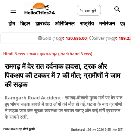
शहर चुनें
होम
बिहार
झारखंड
ओरिजिनल
राष्ट्रीय
मनोरंजन
एजुक
🟡
⚪
Gold (10g)
₹ 130,686.00
|
Silver (1kg)
₹ 189,229.65
|
Hindi News
राज्य
झारखंड न्यूज (Jharkhand News)
रामगढ़ में देर रात दर्दनाक हादसा, ट्रक और
पिकअप की टक्कर में 7 की मौत; ग्रामीणों ने जाम
की सड़क
Ramgarh Road Accident : रामगढ़-बोकारो मुख्य मार्ग पर देर रात
हुए भीषण सड़क हादसे में सात लोगों की मौत हो गई. घटना के बाद ग्रामीणों
ने सड़क जाम कर सुरक्षा व्यवस्था पर सवाल उठाए और कई मांगें प्रशासन
के सामने रखीं.
Published by
सोनी कुमारी
Updated :
26 जून 2026 9:55 पूर्वाह्न IST