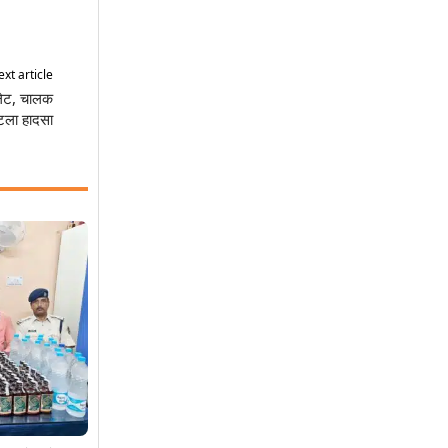
xt article
प्लेट, चालक
; टला हादसा