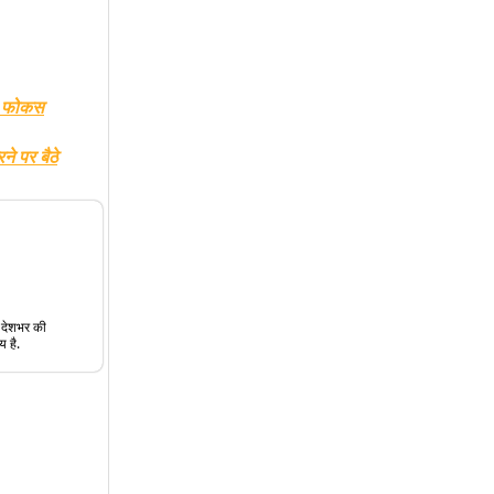
ेष फोकस
ने पर बैठे
त देशभर की
य है.