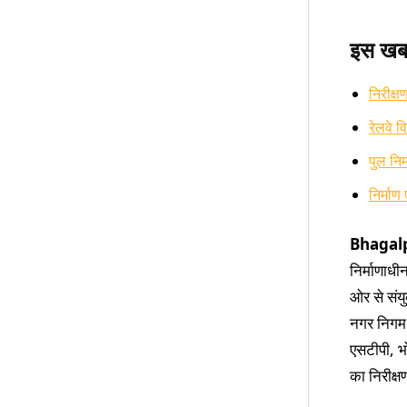
इस खबर 
निरीक्ष
रेलवे व
पुल निर
निर्माण 
Bhagal
निर्माणाध
ओर से संयु
नगर निगम क
एसटीपी, भ
का निरीक्ष