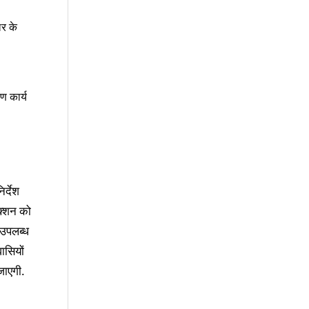
र के
ण कार्य
र्देश
रक्शन को
 उपलब्ध
ासियों
जाएगी.