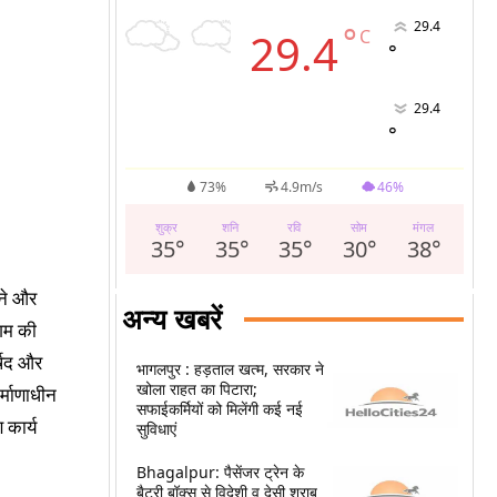
29.4
°
29.4
C
°
29.4
°
73%
4.9m/s
46%
शुक्र
शनि
रवि
सोम
मंगल
35
°
35
°
35
°
30
°
38
°
ाने और
अन्य खबरें
िगम की
र्षद और
भागलपुर : हड़ताल खत्म, सरकार ने
खोला राहत का पिटारा;
र्माणाधीन
सफाईकर्मियों को मिलेंगी कई नई
 कार्य
सुविधाएं
Bhagalpur: पैसेंजर ट्रेन के
बैटरी बॉक्स से विदेशी व देसी शराब