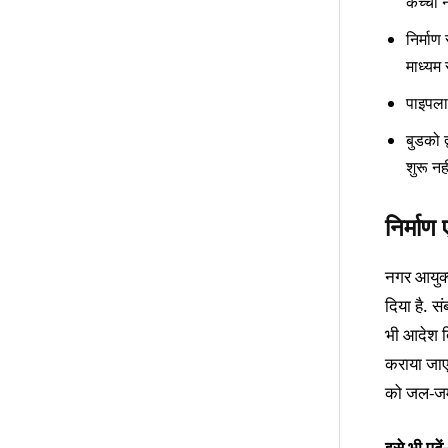
कच्ची न
निर्मा
माध्यम 
पाइपलाइ
बुडको द
शुरू नह
निर्माण 
नगर आयुक्त
दिया है. स
भी आदेश दि
कराया जाए
को जल-जमा
इसे भी पढ़ें-