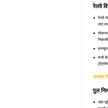
रेलवे व
रेलवे य
जाए तथा
भोलाना
निकासी
मानसून 
पानी क
(रिटेनि
भागलपुर मे
पुल निर
जहां भ