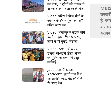
का मंजर, 2 ट्रेनों की टक्कर से
Muzaf
अफरा-तफरी, ड्राइवर की मौत
तस्करी
Video: पेरिस में पीएम मोदी के
है. जा
स्वागत के दौरान गूंजा ‘केम छो’,
देखिए खास पल
शराब क
Video. भागलपुर में बाइक चोरी
बरामद 
करते 2 युवक रंगे हाथ धराए,
लोगों ने की धुनाई; नशीला...
Video. स्टेशन चौक पर
ड्रामा; नो-एंट्री तोड़ी, रोकने
पर पुलिस से बहस, फिर हुई
कार्रवाई
Jabalpur Cruise
Accident: डूबती नाव में मां
का आखिरी प्यार, बेटे को सीने
से लगाए कैद...