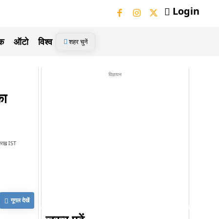
Login
ेक
ऑटो
विश्व
शहर चुनें
विज्ञापन
का
ाह्न IST
गूगल देखें