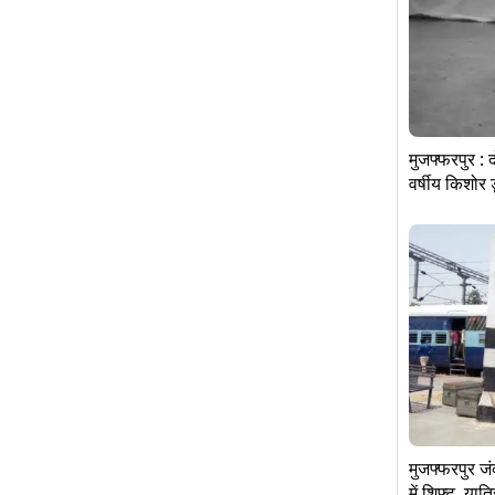
मुजफ्फरपुर : 
वर्षीय किशोर 
मुजफ्फरपुर ज
में शिफ्ट, यात