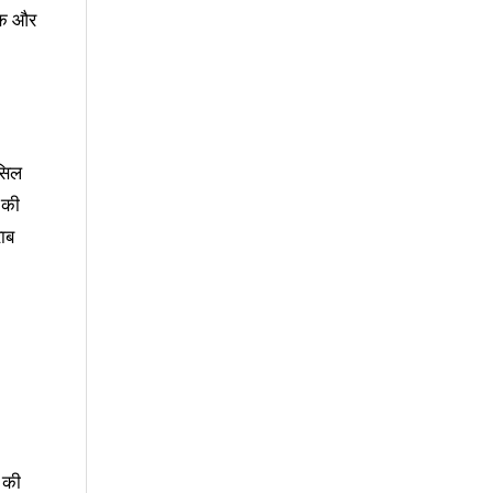
पक और
ासिल
 की
राब
ब की