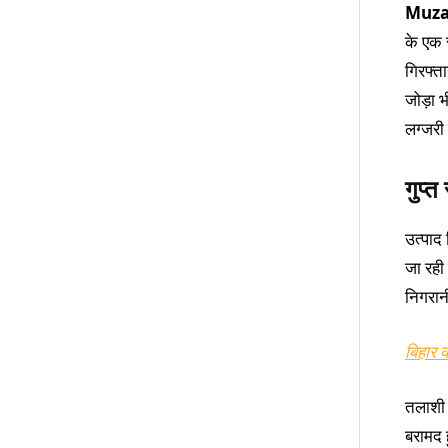
Muza
के एक स
गिरफ्ता
जोड़ा 
लग्जरी
गुप्त
उत्पाद
जा रही 
निगरान
बिहार क
तलाशी क
बरामद 