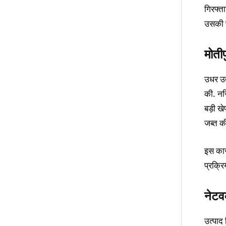
गिरफ्त
उसकी पत
मोतीप
उधर उत
की. नरि
बड़ी खे
जब्त क
इस कार्
प्रक्रि
नेटव
उत्पाद