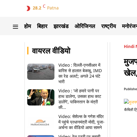
C
28.2
Patna
होम
बिहार
झारखंड
ओरिजिनल
राष्ट्रीय
मनोरंज
Hindi
वायरल वीडियो
मुजफ
Video : दिल्ली-एनसीआर में
खेल,
बारिश से हालात बेकाबू, IMD
का रेड अलर्ट; अगले 24 घंटे
भारी
Publishe
Video : ‘जो हमारे पानी पर
हाथ डालेगा, उसका हाथ काट
डालेंगे’, पाकिस्तान के मंत्री
की...
फैमिली ट्
Video: सेशेल्स के गणेश मंदिर
में पहुंचे प्रधानमंत्री मोदी, पूजा-
Shar
अर्चना का वीडियो आया सामने
Video: रेल पटरी पर तबाही