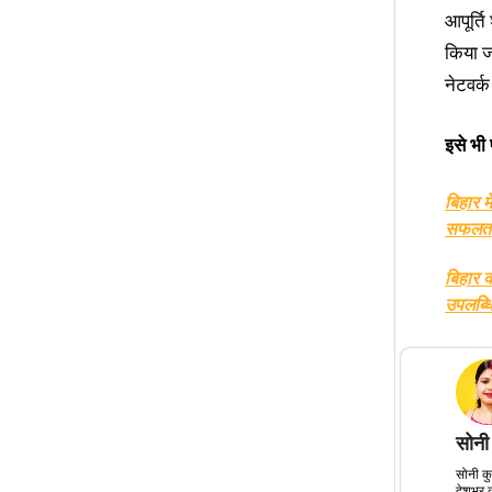
आपूर्ति
किया ज
नेटवर्क
इसे भी प
बिहार म
सफलत
बिहार क
उपलब्ध
सोनी
सोनी कु
देशभर क