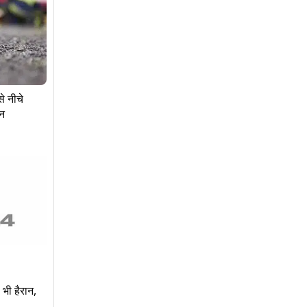
े नीचे
ान
 भी हैरान,
..