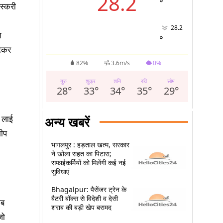
28.2
°
तस्करी
28.2
त
°
देकर
82%
3.6m/s
0%
गुरु
शुक्र
शनि
रवि
सोम
28
°
33
°
34
°
35
°
29
°
ं लाई
अन्य खबरें
मीप
भागलपुर : हड़ताल खत्म, सरकार
ने खोला राहत का पिटारा;
सफाईकर्मियों को मिलेंगी कई नई
सुविधाएं
Bhagalpur: पैसेंजर ट्रेन के
बैटरी बॉक्स से विदेशी व देसी
ाब
शराब की बड़ी खेप बरामद
जो