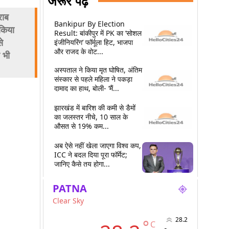
जरूर पढ़ें
राब
Bankipur By Election
 किया
Result: बांकीपुर में PK का ‘सोशल
े
इंजीनियरिंग’ फॉर्मूला हिट, भाजपा
और राजद के वोट...
 भी
अस्पताल ने किया मृत घोषित, अंतिम
संस्कार से पहले महिला ने पकड़ा
दामाद का हाथ, बोली- ‘मैं...
झारखंड में बारिश की कमी से डैमों
का जलस्तर नीचे, 10 साल के
औसत से 19% कम...
अब ऐसे नहीं खेला जाएगा विश्व कप,
ICC ने बदल दिया पूरा फॉर्मेट;
जानिए कैसे तय होगा...
PATNA
Clear Sky
28.2
°
C